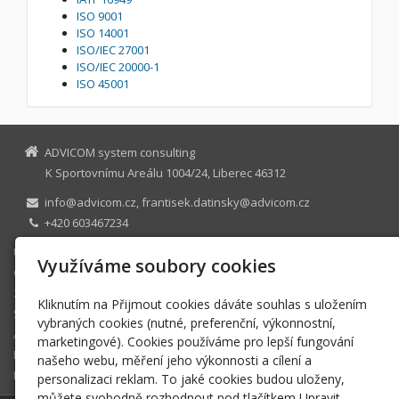
ISO 9001
ISO 14001
ISO/IEC 27001
ISO/IEC 20000-1
ISO 45001
ADVICOM system consulting
K Sportovnímu Areálu 1004/24, Liberec 46312
info@advicom.cz, frantisek.datinsky@advicom.cz
+420 603467234
Úvod
Využíváme soubory cookies
O firmě
Zavedení ISO
Kliknutím na Přijmout cookies dáváte souhlas s uložením
Školení a kurzy
vybraných cookies (nutné, preferenční, výkonnostní,
Audit a analýzy
marketingové). Cookies používáme pro lepší fungování
Reference
našeho webu, měření jeho výkonnosti a cílení a
Kontakt
personalizaci reklam. To jaké cookies budou uloženy,
můžete svobodně rozhodnout pod tlačítkem Upravit