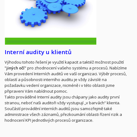
Interní audity u klientů
Výhodou tohoto řešení je využití kapacit a taktéž možnost použití
"jiných očí"
pro zhodnocení vašeho systému a procesů. Nabízíme
Vám provedení Interních auditů ve vaší organizaci. Výběr procesů,
oblastí a působnosti interního auditu je vždy závislé na
požadavku vedení organizace, nicméně i v této oblasti jsme
připraveni Vám nabídnout pomoc.
Takto prováděné Interní audity jsou chápany jako audity první
stranou, neboť naši auditoři vždy vystupují „v barvách“ klienta.
Součástí provádění interních auditů jsou samozřejmě také
administrace všech záznamů, přezkoumání oblasti řízení rizik a
hodnocení KPI jednotlivých procesů organizace.