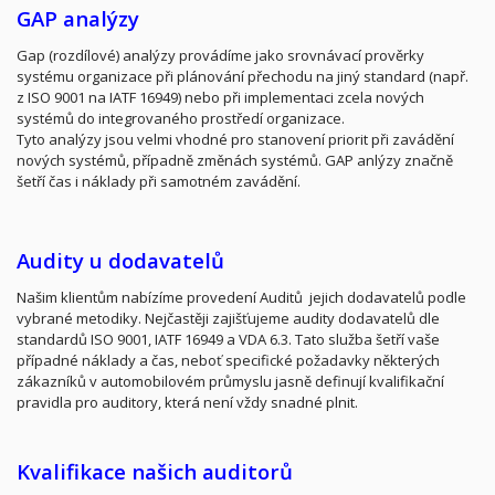
GAP analýzy
Gap (rozdílové) analýzy provádíme jako srovnávací prověrky
systému organizace při plánování přechodu na jiný standard (např.
z ISO 9001 na IATF 16949) nebo při implementaci zcela nových
systémů do integrovaného prostředí organizace.
Tyto analýzy jsou velmi vhodné pro stanovení priorit při zavádění
nových systémů, případně změnách systémů. GAP anlýzy značně
šetří čas i náklady při samotném zavádění.
Audity u dodavatelů
Našim klientům nabízíme provedení Auditů jejich dodavatelů podle
vybrané metodiky. Nejčastěji zajišťujeme audity dodavatelů dle
standardů ISO 9001, IATF 16949 a VDA 6.3. Tato služba šetří vaše
případné náklady a čas, neboť specifické požadavky některých
zákazníků v automobilovém průmyslu jasně definují kvalifikační
pravidla pro auditory, která není vždy snadné plnit.
Kvalifikace našich auditorů