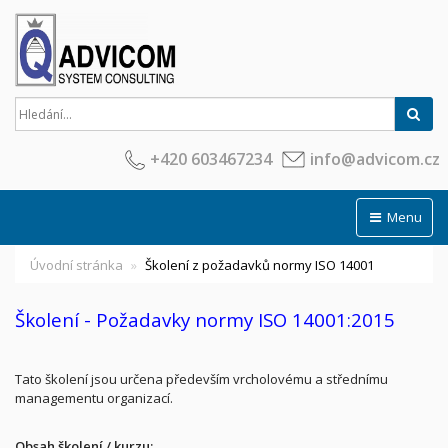
Hled
+420 603467234
info@advicom.cz
Menu
Úvodní stránka
Školení z požadavků normy ISO 14001
Školení - Požadavky normy
ISO 14001:2015
Tato školení jsou určena především vrcholovému a střednímu
managementu organizací.
Obsah školení / kurzu: