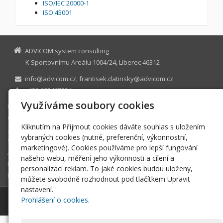
ISO/IEC 20000-1
ISO 45001
ADVICOM system consulting
K Sportovnímu Areálu 1004/24, Liberec 46312
info@advicom.cz, frantisek.datinsky@advicom.cz
+420 603467234
Využíváme soubory cookies
Úvod
O firmě
Kliknutím na Přijmout cookies dáváte souhlas s uložením
Zavedení ISO
vybraných cookies (nutné, preferenční, výkonnostní,
Školení a kurzy
marketingové). Cookies používáme pro lepší fungování
Audit a analýzy
našeho webu, měření jeho výkonnosti a cílení a
Reference
personalizaci reklam. To jaké cookies budou uloženy,
Kontakt
můžete svobodně rozhodnout pod tlačítkem Upravit
nastavení.
Prohlášení o cookies.
© 2026
ADVICOM system consulting
-
|
Mapa webu